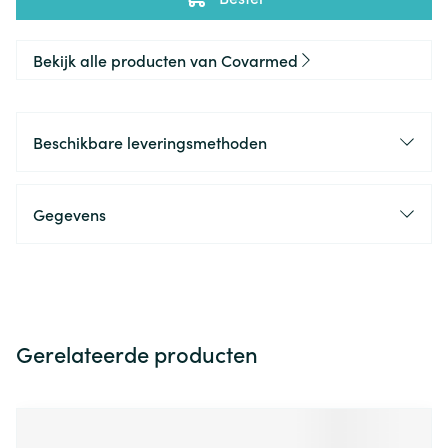
Bekijk alle producten van Covarmed
Beschikbare leveringsmethoden
Gegevens
Gerelateerde producten
Navigeren door de elementen van de carrousel is mogelijk m
Druk om carrousel over te slaan
Druk op om naar carrouselnavigatie te gaan