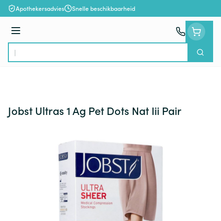
Ga naar de inhoud
Apothekersadvies
Snelle beschikbaarheid
Menu
Zoek
Product, merk, categorie...
Jobst Ultras 1 Ag Pet Dots Nat Iii Pair