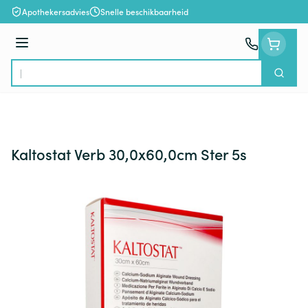
Ga naar de inhoud
Apothekersadvies
Snelle beschikbaarheid
Menu
Zoek
Product, merk, categorie...
Kaltostat Verb 30,0x60,0cm Ster 5s