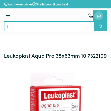
Ga naar de inhoud
Apothekersadvies
Snelle beschikbaarheid
Menu
Zoek
Product, merk, categorie...
Leukoplast Aqua Pro 38x63mm 10 7322109