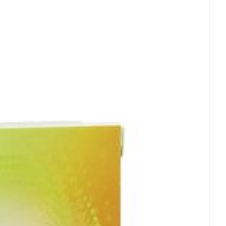
rende
Parfums en
geurproducten
gan
 25°C)
CBD