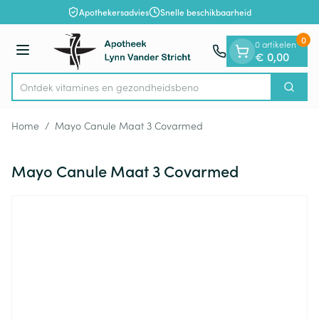
Dia 1 van 1
Ga naar de inhoud
Apothekersadvies
Snelle beschikbaarheid
0
0 artikelen
Menu
€ 0,00
Ontdek vitamines en gezondhei
Zoek
Product, merk, categorie...
Home
/
Mayo Canule Maat 3 Covarmed
Mayo Canule Maat 3 Covarmed