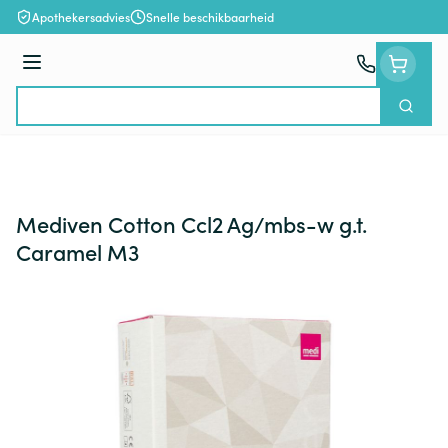
Ga naar de inhoud
Apothekersadvies
Snelle beschikbaarheid
Menu
Zoek
Product, merk, categorie...
Mediven Cotton Ccl2 Ag/mbs-w g.t.
Caramel M3