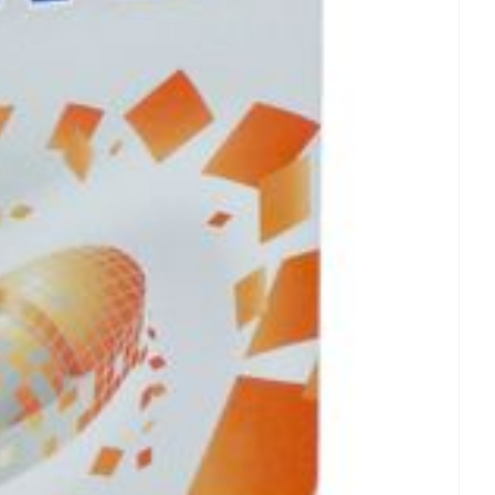
rende
Parfums en
geurproducten
CBD