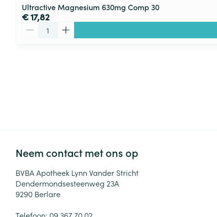
Ultractive Magnesium 630mg Comp 30
€ 17,82
Aantal
Neem contact met ons op
BVBA Apotheek Lynn Vander Stricht
Dendermondsesteenweg 23A
9290
Berlare
Telefoon:
09 367 70 02