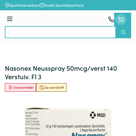
Ga naar de inhoud
Apothekersadvies
Snelle beschikbaarheid
Menu
Zoek
Product, merk, categorie...
Nasonex Neusspray 50mcg/verst 140
Verstuiv. Fl 3
Geneesmiddel
Op voorschrift