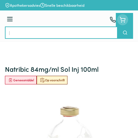
Ga naar de inhoud
Apothekersadvies
Snelle beschikbaarheid
Menu
Zoek
Product, merk, categorie...
Natribic 84mg/ml Sol Inj 100ml
Geneesmiddel
Op voorschrift