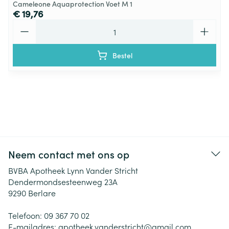
Cameleone Aquaprotection Voet M 1
€ 19,76
Aantal
Bestel
Neem contact met ons op
BVBA Apotheek Lynn Vander Stricht
Dendermondsesteenweg 23A
9290
Berlare
Telefoon:
09 367 70 02
E-mailadres:
apotheek.vanderstricht@
gmail.com