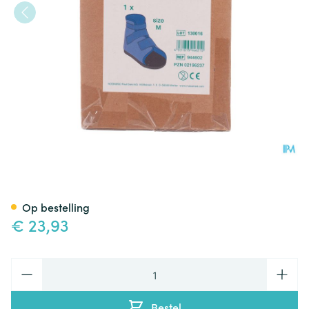
Noba Nobastep Medium 39/4
Op bestelling
€ 23,93
Aantal
Bestel