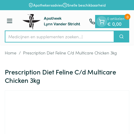
Dia 1 van 1
Ga naar de inhoud
Apothekersadvies
Snelle beschikbaarheid
0
0 artikelen
Menu
€ 0,00
Medicijnen en supplementen zoeken...
Zoek
Product, merk, categorie...
Home
/
Prescription Diet Feline C/d Multicare Chicken 3kg
Prescription Diet Feline C/d Multicare
Chicken 3kg