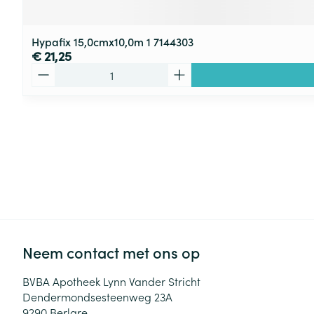
Hypafix 15,0cmx10,0m 1 7144303
€ 21,25
Aantal
Neem contact met ons op
BVBA Apotheek Lynn Vander Stricht
Dendermondsesteenweg 23A
9290
Berlare