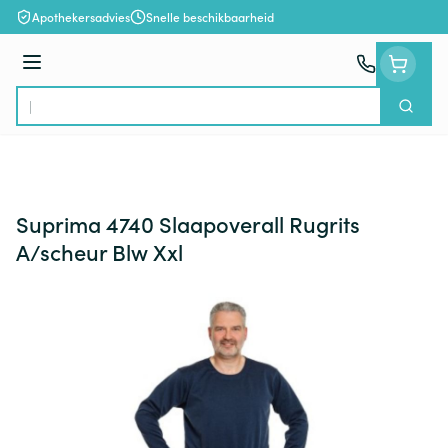
Ga naar de inhoud
Apothekersadvies
Snelle beschikbaarheid
Menu
Zoek
Product, merk, categorie...
Suprima 4740 Slaapoverall Rugrits
A/scheur Blw Xxl