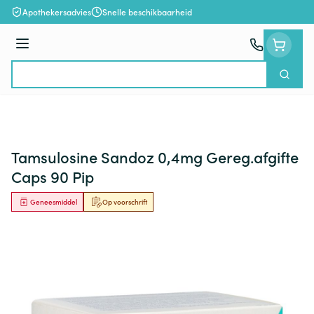
Ga naar de inhoud
Apothekersadvies
Snelle beschikbaarheid
Menu
Zoek
Product, merk, categorie...
Tamsulosine Sandoz 0,4mg Gereg.afgifte
Caps 90 Pip
Geneesmiddel
Op voorschrift