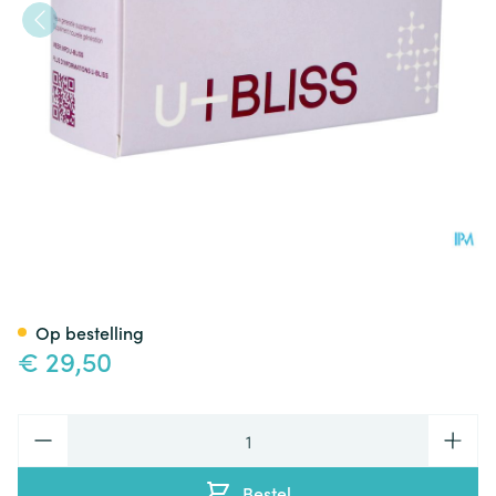
U-bliss Maagsapresist Caps 
Op bestelling
€ 29,50
Aantal
Bestel