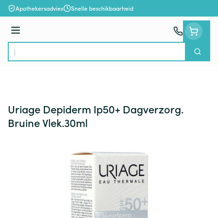
Ga naar de inhoud
Apothekersadvies
Snelle beschikbaarheid
Menu
Zoek
Product, merk, categorie...
Uriage Depiderm Ip50+ Dagverzorg.
Bruine Vlek.30ml