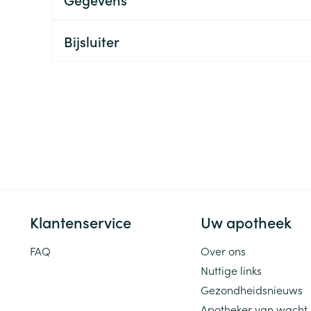
ging
Supplementen
Insectenwe
Mondmaskers
middelen
Bijsluiter
ssen
 -
id
d
Klantenservice
Uw apotheek
Zelfbruiner
Scheren
FAQ
Over ons
Nuttige links
Gezondheidsnieuws
Apotheker van wacht