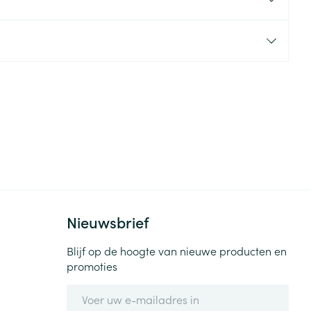
rende
Parfums en
geurproducten
Nieuwsbrief
CBD
Blijf op de hoogte van nieuwe producten en
promoties
E-mail adres