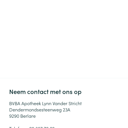
Haar
Gezichtsverzor
Pillendozen en
accessoires
Pigmentstoorni
Gevoelige huid
geïrriteerde hu
Gemengde hui
Doffe huid
Toon meer
Neem contact met ons op
Snurken
BVBA Apotheek Lynn Vander Stricht
Dendermondsesteenweg 23A
9290
Berlare