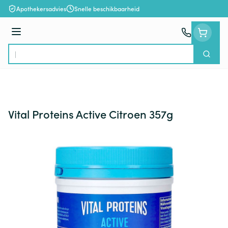
Ga naar de inhoud
Apothekersadvies
Snelle beschikbaarheid
Menu
Zoek
Product, merk, categorie...
Vital Proteins Active Citroen 357g