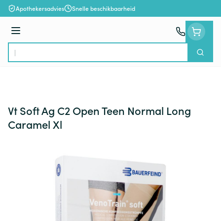
Ga naar de inhoud
Apothekersadvies
Snelle beschikbaarheid
Menu
Zoek
Product, merk, categorie...
Vt Soft Ag C2 Open Teen Normal Long
Caramel Xl