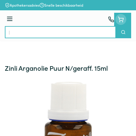
Ga naar de inhoud
Apothekersadvies
Snelle beschikbaarheid
Menu
Zoek
Product, merk, categorie...
Zinli Arganolie Puur N/geraff. 15ml