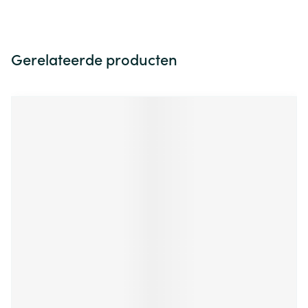
Gerelateerde producten
Navigeren door de elementen van de carrousel is mogelijk m
Druk om carrousel over te slaan
Druk op om naar carrouselnavigatie te gaan