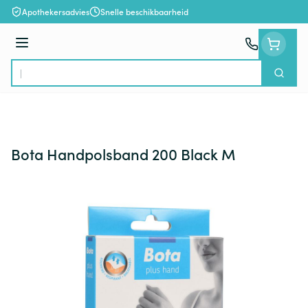
Ga naar de inhoud
Apothekersadvies
Snelle beschikbaarheid
Menu
Zoek
Product, merk, categorie...
Bota Handpolsband 200 Black M