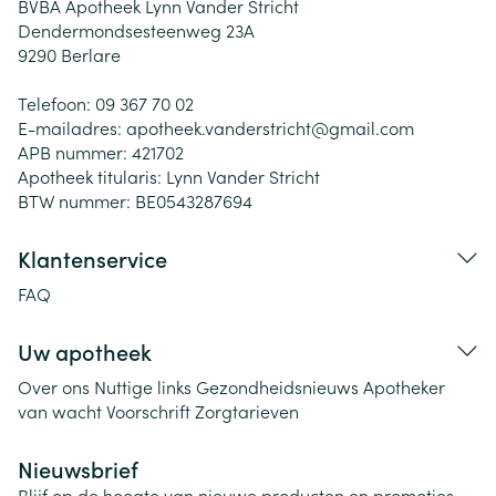
BVBA Apotheek Lynn Vander Stricht
Dendermondsesteenweg 23A
9290
Berlare
Telefoon:
09 367 70 02
E-mailadres:
apotheek.vanderstricht@
gmail.com
APB nummer:
421702
Apotheek titularis:
Lynn Vander Stricht
BTW nummer:
BE0543287694
Klantenservice
FAQ
Uw apotheek
Over ons
Nuttige links
Gezondheidsnieuws
Apotheker
van wacht
Voorschrift
Zorgtarieven
Nieuwsbrief
Blijf op de hoogte van nieuwe producten en promoties