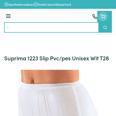
Ga naar de inhoud
Apothekersadvies
Snelle beschikbaarheid
Menu
Zoek
Product, merk, categorie...
Suprima 1223 Slip Pvc/pes Unisex Wit T28