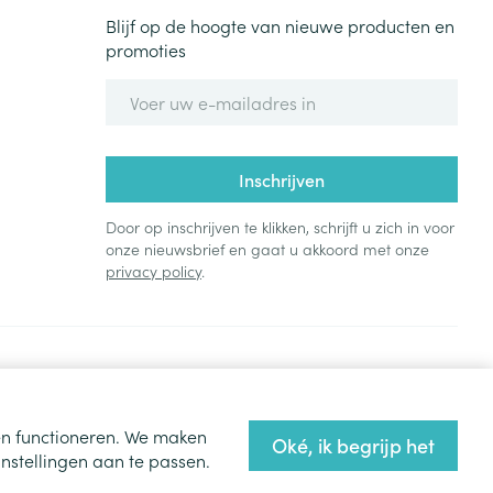
Blijf op de hoogte van nieuwe producten en
promoties
E-mail adres
Inschrijven
Door op inschrijven te klikken, schrijft u zich in voor
onze nieuwsbrief en gaat u akkoord met onze
privacy policy
.
ten functioneren. We maken
Oké, ik begrijp het
nstellingen aan te passen.