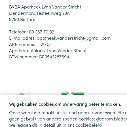
BVBA Apotheek Lynn Vander Stricht
Dendermondsesteenweg 23A
9290
Berlare
Telefoon:
09 367 70 02
E-mailadres:
apotheek.vanderstricht@
gmail.com
APB nummer:
421702
Apotheek titularis:
Lynn Vander Stricht
BTW nummer:
BE0543287694
Wij gebruiken cookies om uw ervaring beter te maken.
Onze webshop maakt uitsluitend gebruik van essentiële c
geen gebruik van andere soorten cookies; daarom bieden
Algemene verkoopsvoorwaarden
Privacy disclaimer
Cookie
We leggen dit in detail uit in ons
cookiebeleid