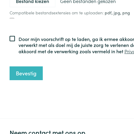
Geen bestanden gekozen
Haar
Compatibele bestandsextensies om te uploaden:
pdf, jpg, png
Gezichtsverzor
Pillendozen en
accessoires
Pigmentstoorni
Door mijn voorschrift op te laden, ga ik ermee akko
Gevoelige huid
verwerkt met als doel mij de juiste zorg te verlenen 
geïrriteerde hu
akkoord met de verwerking zoals vermeld in het
Priv
Gemengde hui
Doffe huid
Bevestig
Toon meer
Snurken
Neem contact met ons op