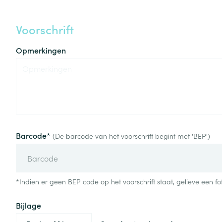
Aerosol access
Blaren
Creme, gel en 
Voorschrift
Zuurstof
Eelt
Eksteroog - lik
Opmerkingen
Ademhalingsste
Toon meer
Spieren en gew
Specifiek voor
Naalden en spu
Lichaamsverzo
Barcode*
Infecties
Spuiten
(De barcode van het voorschrift begint met 'BEP')
Deodorant
Oplossing voor 
Gezichtsverzor
Naalden
Luizen
*Indien er geen BEP code op het voorschrift staat, gelieve een fot
Naalden voor i
pennaalden
Bijlage
Diagnostica
Toon meer