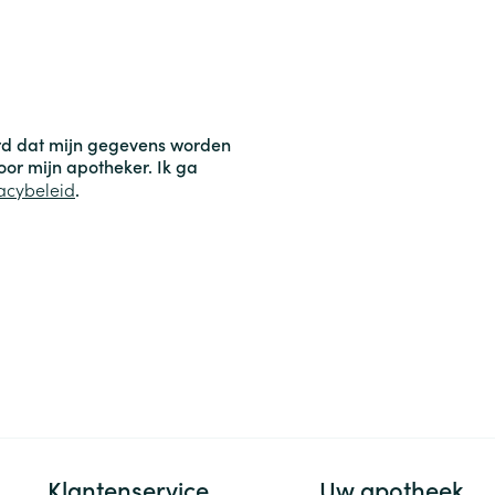
Toon meer
ging
Supplementen
Insectenwe
Mondmaskers
middelen
ssen
ord dat mijn gegevens worden
 -
door mijn apotheker. Ik ga
id
acybeleid
.
d
Zelfbruiner
Scheren
Klantenservice
Uw apotheek