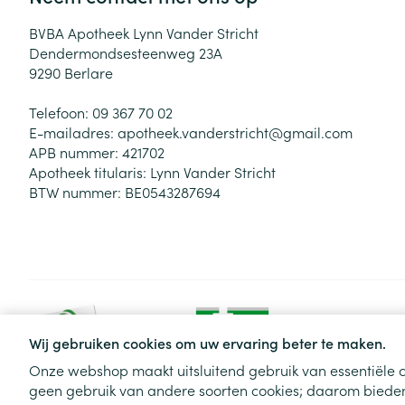
BVBA Apotheek Lynn Vander Stricht
Dendermondsesteenweg 23A
9290
Berlare
Telefoon:
09 367 70 02
E-mailadres:
apotheek.vanderstricht@
gmail.com
APB nummer:
421702
Apotheek titularis:
Lynn Vander Stricht
BTW nummer:
BE0543287694
Wij gebruiken cookies om uw ervaring beter te maken.
Onze webshop maakt uitsluitend gebruik van essentiële c
geen gebruik van andere soorten cookies; daarom bieden
Algemene verkoopsvoorwaarden
Privacy disclaimer
Cookie