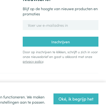
Blijf op de hoogte van nieuwe producten en
promoties
E-mail adres
Inschrijven
Door op inschrijven te klikken, schrijft u zich in voor
onze nieuwsbrief en gaat u akkoord met onze
privacy policy
.
ten functioneren. We maken
Oké, ik begrijp het
nstellingen aan te passen.