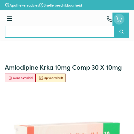
Ga naar de inhoud
Apothekersadvies
Snelle beschikbaarheid
Menu
Zoek
Product, merk, categorie...
Amlodipine Krka 10mg Comp 30 X 10mg
Geneesmiddel
Op voorschrift