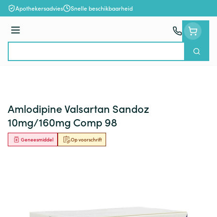
Ga naar de inhoud
Apothekersadvies
Snelle beschikbaarheid
Menu
Zoek
Product, merk, categorie...
Amlodipine Valsartan Sandoz
10mg/160mg Comp 98
Geneesmiddel
Op voorschrift