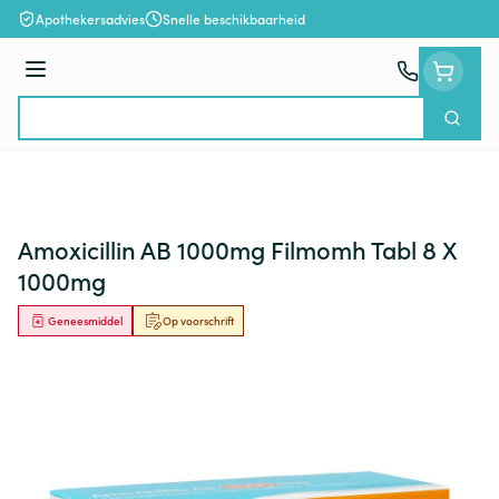
Ga naar de inhoud
Apothekersadvies
Snelle beschikbaarheid
Menu
Zoek
Product, merk, categorie...
Amoxicillin AB 1000mg Filmomh Tabl 8 X
1000mg
Geneesmiddel
Op voorschrift