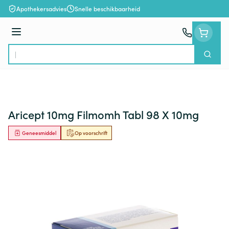
Ga naar de inhoud
Apothekersadvies
Snelle beschikbaarheid
Menu
Zoek
Product, merk, categorie...
Aricept 10mg Filmomh Tabl 98 X 10mg
Geneesmiddel
Op voorschrift