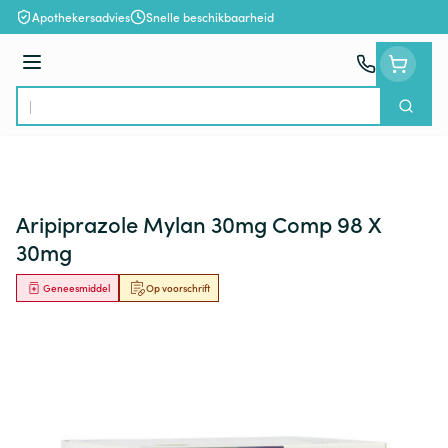
Ga naar de inhoud
Apothekersadvies
Snelle beschikbaarheid
Menu
Zoek
Product, merk, categorie...
Aripiprazole Mylan 30mg Comp 98 X
30mg
Geneesmiddel
Op voorschrift