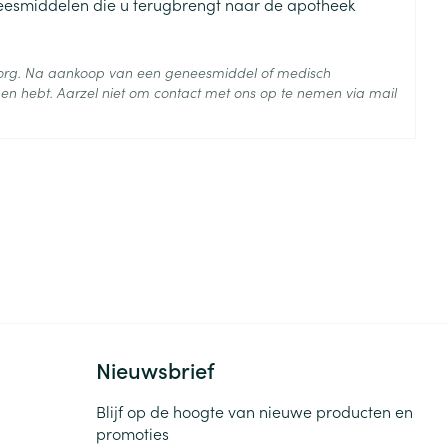
je
Badkamer
neesmiddelen die u terugbrengt naar de apotheek
Bed
ng zon
Doorliggen - decubitis
 zorg. Na aankoop van een geneesmiddel of medisch
 25°C)
en hebt. Aarzel niet om contact met ons op te nemen via mail
Toon meer
ie
Urinewegen
id, spanning
Stoppen met roken
 en intieme
Gezichtsreiniging -
ontschminken
n Orthopedie
Instrumenten
sche
n anticonceptie
Reinigingsmelk, - crème, -
Anti tumor middelen
olie en gel
jn
Tonic - lotion
zorging
Anesthesie
Micellair water
Nieuwsbrief
Specifiek voor de ogen
Blijf op de hoogte van nieuwe producten en
t
ie
Diverse geneesmiddelen
Toon meer
promoties