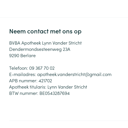
Zuurstof
Eelt
Eksteroog - lik
Ademhalingsste
Toon meer
Neem contact met ons op
Spieren en gew
BVBA Apotheek Lynn Vander Stricht
Dendermondsesteenweg 23A
Specifiek voor
9290
Berlare
Naalden en spu
Lichaamsverzo
Telefoon:
09 367 70 02
Infecties
Spuiten
Deodorant
E-mailadres:
apotheek.vanderstricht@
gmail.com
Oplossing voor 
APB nummer:
421702
Gezichtsverzor
Apotheek titularis:
Lynn Vander Stricht
Naalden
Luizen
BTW nummer:
BE0543287694
Naalden voor i
pennaalden
Diagnostica
Toon meer