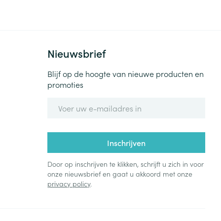
Bed
ng zon
Doorliggen - decubitis
Toon meer
ie
Urinewegen
Nieuwsbrief
id, spanning
Stoppen met roken
Blijf op de hoogte van nieuwe producten en
promoties
 en intieme
Gezichtsreiniging -
ontschminken
n Orthopedie
Instrumenten
E-mail adres
sche
n anticonceptie
Reinigingsmelk, - crème, -
Anti tumor middelen
olie en gel
jn
Inschrijven
Tonic - lotion
zorging
Anesthesie
Micellair water
Door op inschrijven te klikken, schrijft u zich in voor
onze nieuwsbrief en gaat u akkoord met onze
Specifiek voor de ogen
privacy policy
.
t
ie
Diverse geneesmiddelen
Toon meer