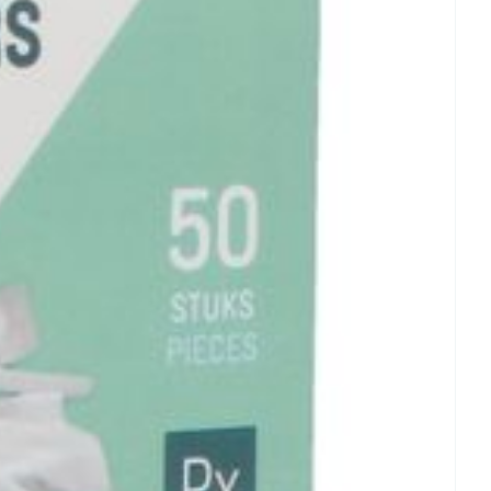
rende
Parfums en
geurproducten
CBD