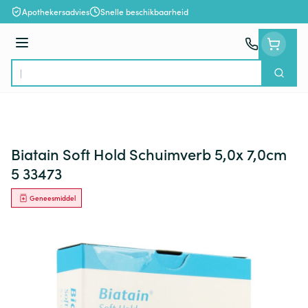
Ga naar de inhoud
Apothekersadvies
Snelle beschikbaarheid
Menu
Zoek
Product, merk, categorie...
Biatain Soft Hold Schuimverb 5,0x 7,0cm
5 33473
Geneesmiddel