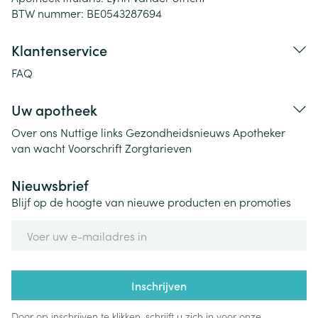
BTW nummer:
BE0543287694
Klantenservice
FAQ
Uw apotheek
Over ons
Nuttige links
Gezondheidsnieuws
Apotheker
van wacht
Voorschrift
Zorgtarieven
Nieuwsbrief
Blijf op de hoogte van nieuwe producten en promoties
E-mail adres
Inschrijven
Door op inschrijven te klikken, schrijft u zich in voor onze