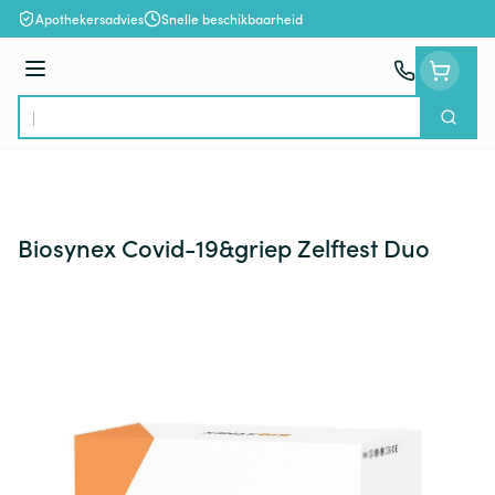
Ga naar de inhoud
Apothekersadvies
Snelle beschikbaarheid
Menu
Zoek
Product, merk, categorie...
Biosynex Covid-19&griep Zelftest Duo