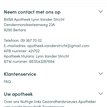
Neem contact met ons op
BVBA Apotheek Lynn Vander Stricht
Dendermondsesteenweg 23A
9290
Berlare
Telefoon:
09 367 70 02
E-mailadres:
apotheek.vanderstricht@
gmail.com
APB nummer:
421702
Apotheek titularis:
Lynn Vander Stricht
BTW nummer:
BE0543287694
Klantenservice
FAQ
Uw apotheek
Over ons
Nuttige links
Gezondheidsnieuws
Apotheker
van wacht
Voorschrift
Zorgtarieven