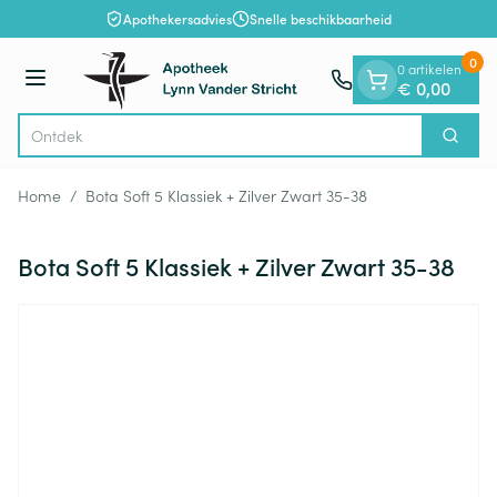
Dia 1 van 1
Ga naar de inhoud
Apothekersadvies
Snelle beschikbaarheid
0
0 artikelen
Menu
€ 0,00
Zoek
Product, merk, categorie...
Home
/
Bota Soft 5 Klassiek + Zilver Zwart 35-38
Bota Soft 5 Klassiek + Zilver Zwart 35-38