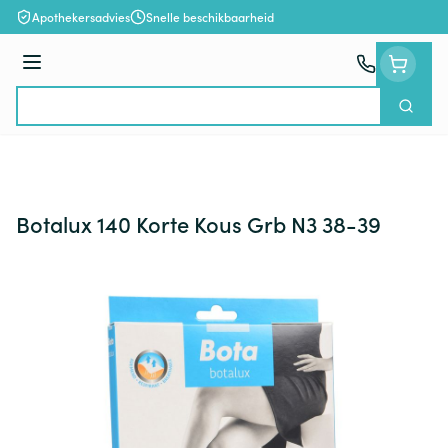
Ga naar de inhoud
Apothekersadvies
Snelle beschikbaarheid
Menu
Zoek
Product, merk, categorie...
Botalux 140 Korte Kous Grb N3 38-39