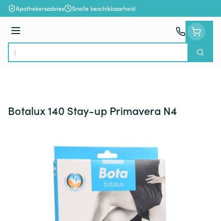
Ga naar de inhoud
Apothekersadvies
Snelle beschikbaarheid
Menu
Zoek
Product, merk, categorie...
Botalux 140 Stay-up Primavera N4