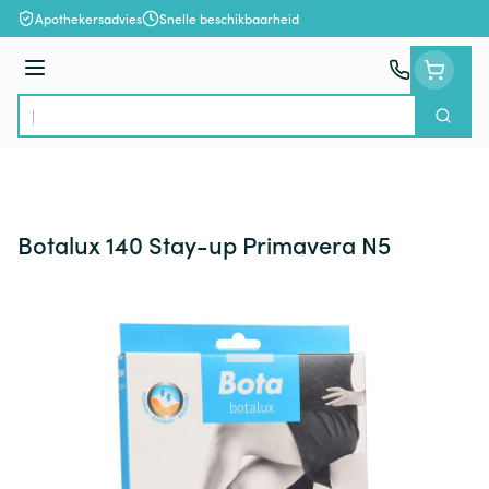
Ga naar de inhoud
Apothekersadvies
Snelle beschikbaarheid
Menu
Zoek
Product, merk, categorie...
Botalux 140 Stay-up Primavera N5