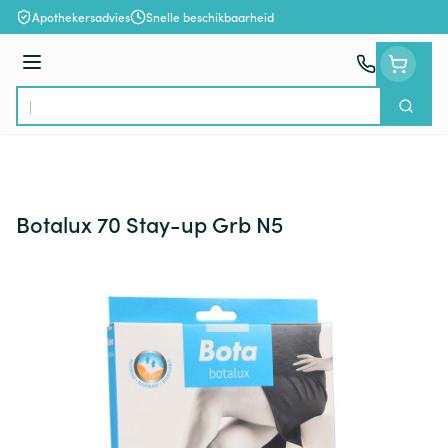
Ga naar de inhoud
Apothekersadvies
Snelle beschikbaarheid
Menu
Zoek
Product, merk, categorie...
Botalux 70 Stay-up Grb N5