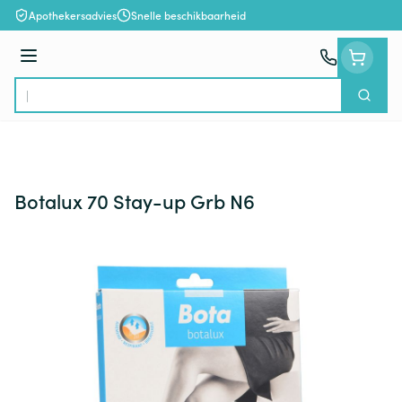
Ga naar de inhoud
Apothekersadvies
Snelle beschikbaarheid
Menu
Zoek
Product, merk, categorie...
Botalux 70 Stay-up Grb N6