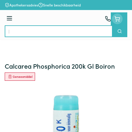
Ga naar de inhoud
Apothekersadvies
Snelle beschikbaarheid
Menu
Zoek
Product, merk, categorie...
Calcarea Phosphorica 200k Gl Boiron
Geneesmiddel