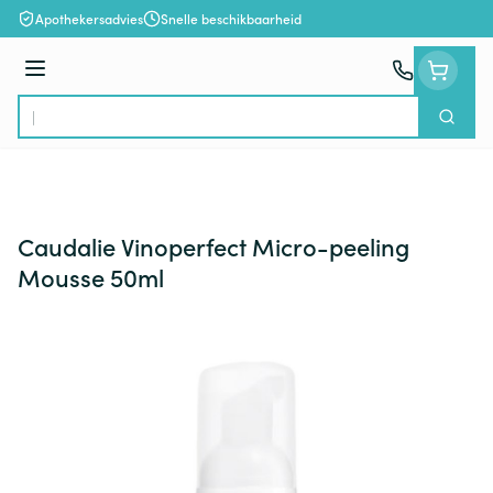
Ga naar de inhoud
Apothekersadvies
Snelle beschikbaarheid
Menu
Zoek
Product, merk, categorie...
Caudalie Vinoperfect Micro-peeling
Mousse 50ml