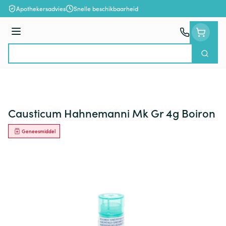
Ga naar de inhoud
Apothekersadvies
Snelle beschikbaarheid
Menu
Zoek
Product, merk, categorie...
Causticum Hahnemanni Mk Gr 4g Boiron
Geneesmiddel