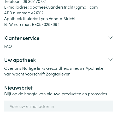
Telefoon:
09 367 70 02
E-mailadres:
apotheek.vanderstricht@
gmail.com
APB nummer:
421702
Apotheek titularis:
Lynn Vander Stricht
BTW nummer:
BE0543287694
Klantenservice
FAQ
Uw apotheek
Over ons
Nuttige links
Gezondheidsnieuws
Apotheker
van wacht
Voorschrift
Zorgtarieven
Nieuwsbrief
Blijf op de hoogte van nieuwe producten en promoties
E-mail adres