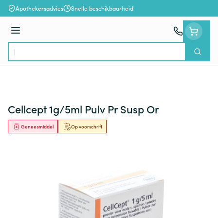
Ga naar de inhoud
Apothekersadvies
Snelle beschikbaarheid
Menu
Zoek
Product, merk, categorie...
Cellcept 1g/5ml Pulv Pr Susp Or
Geneesmiddel
Op voorschrift