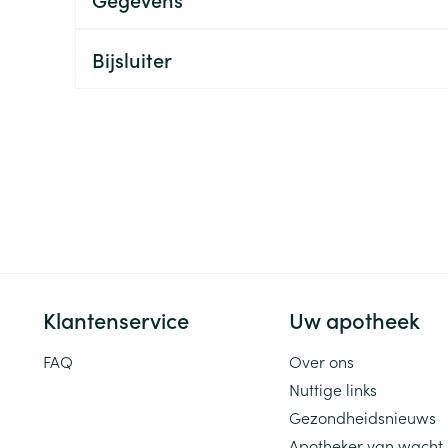
ging
Supplementen
Insectenwe
Mondmaskers
middelen
Bijsluiter
ssen
 -
id
d
Klantenservice
Uw apotheek
Zelfbruiner
Scheren
FAQ
Over ons
Nuttige links
Gezondheidsnieuws
Apotheker van wacht