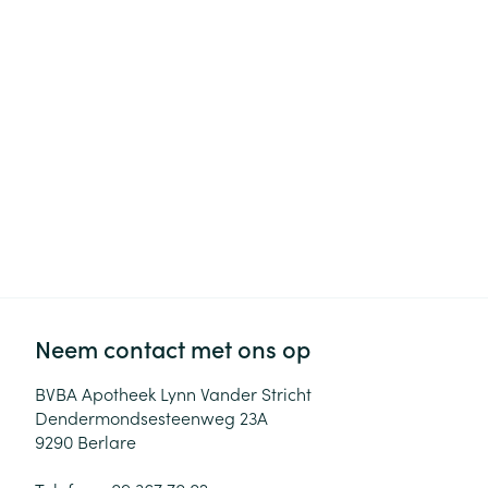
Haar
Gezichtsverzor
Pillendozen en
accessoires
Pigmentstoorni
Gevoelige huid
geïrriteerde hu
Gemengde hui
Doffe huid
Toon meer
Neem contact met ons op
Snurken
BVBA Apotheek Lynn Vander Stricht
Dendermondsesteenweg 23A
9290
Berlare