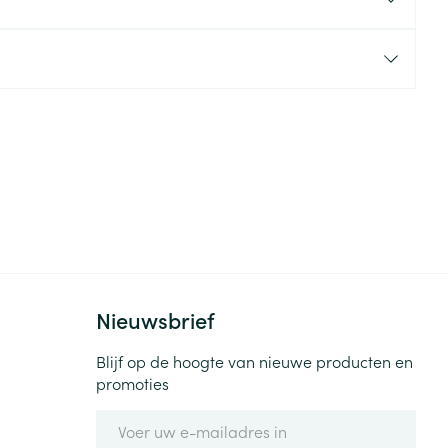
rende
Parfums en
geurproducten
Nieuwsbrief
CBD
Blijf op de hoogte van nieuwe producten en
promoties
E-mail adres