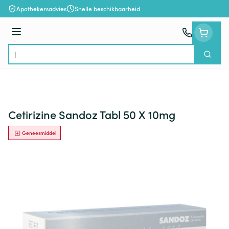
Ga naar de inhoud
Apothekersadvies
Snelle beschikbaarheid
Menu
Zoek
Product, merk, categorie...
Cetirizine Sandoz Tabl 50 X 10mg
Geneesmiddel