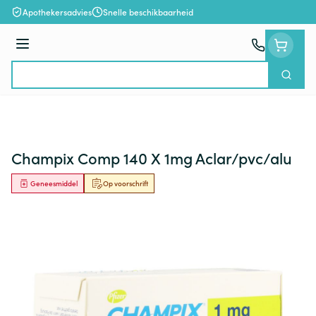
Ga naar de inhoud
Apothekersadvies
Snelle beschikbaarheid
Menu
Zoek
Product, merk, categorie...
Champix Comp 140 X 1mg Aclar/pvc/alu
Geneesmiddel
Op voorschrift